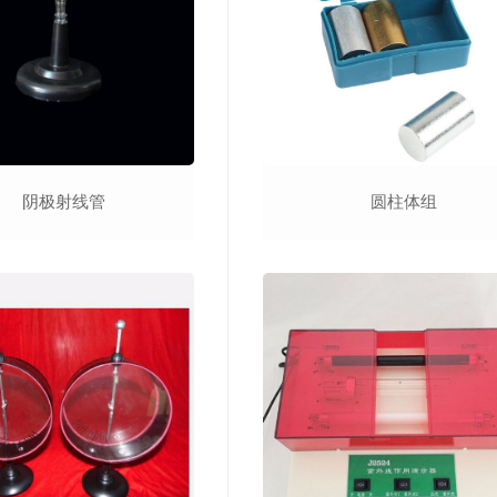
阴极射线管
圆柱体组