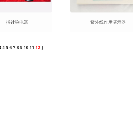
指针验电器
紫外线作用演示器
3
4
5
6
7
8
9
10
11
12
]